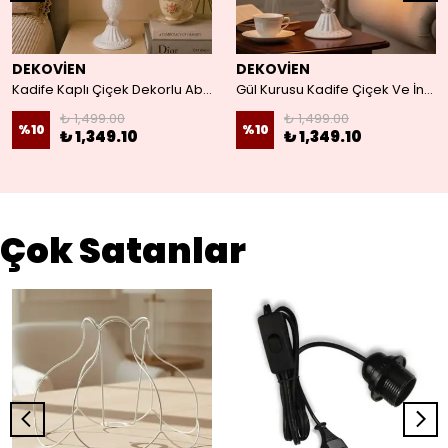
DEKOVİEN
DEKOVİEN
Kadife Kaplı Çiçek Dekorlu Abajur
Gül Kurusu Kadife Çiçek Ve İnci Detaylı Vintage Gece Lambası Abajur
₺ 1,499.00
₺ 1,499.00
%
10
%
10
₺ 1,349.10
₺ 1,349.10
Çok Satanlar