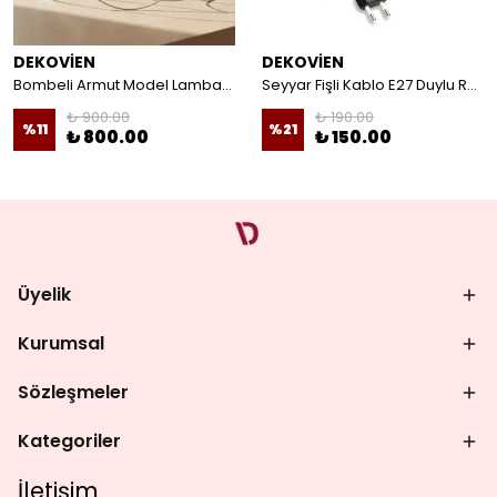
DEKOVİEN
DEKOVİEN
Bombeli Armut Model Lambader Teli Galvaniz
Seyyar Fişli Kablo E27 Duylu Rondelalı Anahtarlı Kablo Arapuarlı Abajur Kablo
₺ 900.00
₺ 190.00
%
11
%
21
₺ 800.00
₺ 150.00
Üyelik
Kurumsal
Sözleşmeler
Kategoriler
İletişim