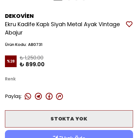
DEKOVİEN
Ekru Kadife Kaplı Siyah Metal Ayak Vintage
Abajur
Ürün Kodu
:
AB0731
₺ 1,250.00
%
28
₺ 899.00
Renk
Paylaş
:
STOKTA YOK