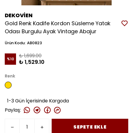
DEKOVİEN
Gold Renk Kadife Kordon Süsleme Yatak
Odası Burgulu Ayak Vintage Abajur
Ürün Kodu
:
AB0823
₺ 1,699.00
%
10
₺ 1,529.10
Renk
1-3 Gün İçerisinde Kargoda
Paylaş
:
SEPETE EKLE