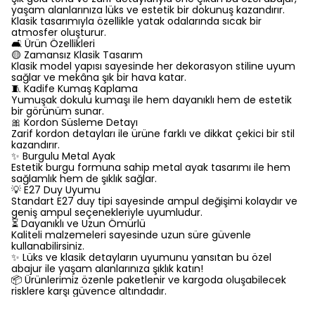
yaşam alanlarınıza lüks ve estetik bir dokunuş kazandırır.
Klasik tasarımıyla özellikle yatak odalarında sıcak bir
atmosfer oluşturur.
🛋️ Ürün Özellikleri
🟡 Zamansız Klasik Tasarım
Klasik model yapısı sayesinde her dekorasyon stiline uyum
sağlar ve mekâna şık bir hava katar.
🧵 Kadife Kumaş Kaplama
Yumuşak dokulu kumaşı ile hem dayanıklı hem de estetik
bir görünüm sunar.
🎀 Kordon Süsleme Detayı
Zarif kordon detayları ile ürüne farklı ve dikkat çekici bir stil
kazandırır.
✨ Burgulu Metal Ayak
Estetik burgu formuna sahip metal ayak tasarımı ile hem
sağlamlık hem de şıklık sağlar.
💡 E27 Duy Uyumu
Standart E27 duy tipi sayesinde ampul değişimi kolaydır ve
geniş ampul seçenekleriyle uyumludur.
⏳ Dayanıklı ve Uzun Ömürlü
Kaliteli malzemeleri sayesinde uzun süre güvenle
kullanabilirsiniz.
✨ Lüks ve klasik detayların uyumunu yansıtan bu özel
abajur ile yaşam alanlarınıza şıklık katın!
📦 Ürünlerimiz özenle paketlenir ve kargoda oluşabilecek
risklere karşı güvence altındadır.