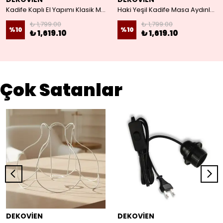
Kadife Kaplı El Yapımı Klasik Model Abajur
Haki Yeşil Kadife Masa Aydınlatma Kordon Süsleme Vintage Abajur
₺ 1,799.00
₺ 1,799.00
%
10
%
10
₺ 1,619.10
₺ 1,619.10
Çok Satanlar
DEKOVİEN
DEKOVİEN