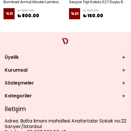
Bombeli Armut Model Lambader Teli Galvaniz
Seyyar Fişli Kablo E27 Duylu Rondelalı Anahtarlı Kablo Arapuarlı Abajur Kablo
₺ 900.00
₺ 190.00
%
11
%
21
₺ 800.00
₺ 150.00
Üyelik
Kurumsal
Sözleşmeler
Kategoriler
İletişim
Adres:
Balta limanı mahallesi Anafartalar Sokak no:22
Sarıyer/İstanbul