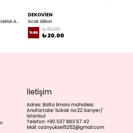
DEKOVİEN
DEKO
Seyyar Fişli Kablo E27 Duylu Rondelalı Anahtarlı Kablo Arapuarlı Abajur Kablo Beyaz
Sıcak Silikon
₺ 50.00
%
60
%
33
₺ 20.00
İletişim
Adres:
Balta limanı mahallesi
Anafartalar Sokak no:22 Sarıyer/
İstanbul
Telefon:
+90 537 863 57 42
lo
Mail:
ozanyuksel5252@gmail.com