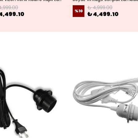
4,999.00
₺ 4,999.00
%
10
4,499.10
₺ 4,499.10