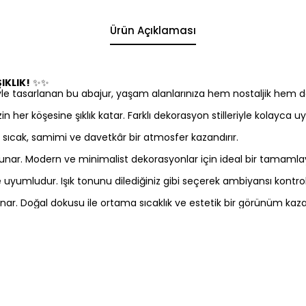
Ürün Açıklaması
IKLIK!
✨✨
tiyle tasarlanan bu abajur, yaşam alanlarınıza hem nostaljik hem 
in her köşesine şıklık katar. Farklı dekorasyon stilleriyle kolayca 
ıcak, samimi ve davetkâr bir atmosfer kazandırır.
sunar. Modern ve minimalist dekorasyonlar için ideal bir tamamlayı
uyumludur. Işık tonunu dilediğiniz gibi seçerek ambiyansı kontrol e
. Doğal dokusu ile ortama sıcaklık ve estetik bir görünüm kazan