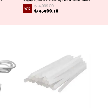
₺ 4,999.00
%
10
%
10
₺ 4,499.10