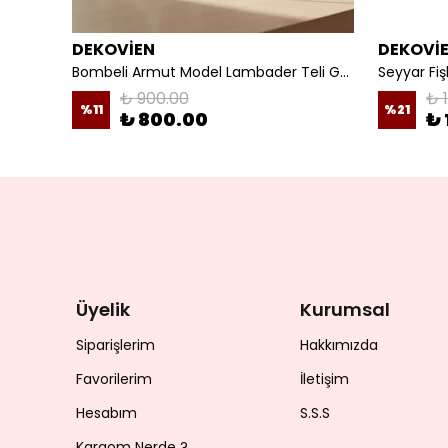
DEKOVİEN
DEKOVİ
Mürdüm Kadife 3D Çiçek Dekorlu Gece Lambası Abajur
Bombeli Armut Model Lambader Teli Galvaniz
₺ 900.00
₺ 
%
11
%
21
₺ 800.00
₺ 
Üyelik
Kurumsal
Siparişlerim
Hakkımızda
Favorilerim
İletişim
Hesabım
S.S.S
Kargom Nerde ?