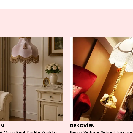
EN
DEKOVİEN
Ahşap Ayak Vizon Renk Kadife Kaplı Lambader Vintage Model
Beyaz Vintage Sehpalı Lamba