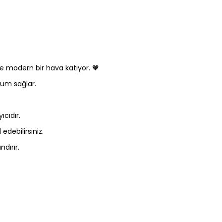
de modern bir hava katıyor. 🧡
uyum sağlar.
cıdır.
debilirsiniz.
dırır.