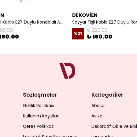
EN
DEKOVİEN
Seyyar Fişli Kablo E27 Duylu Rondelalı Anahtarlı Kablo Arapuarlı Abajur Kablo
190.00
₺ 220.00
%
27
150.00
₺ 160.00
Sözleşmeler
Kategoriler
Gizlilik Politikası
Abajur
Kullanım Koşulları
Avize
Çerez Politikası
Dekoratif Obje ve Bib
Mesafeli Satış Sözleşmesi
Lambader