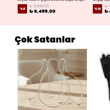
₺ 5,999.00
₺ 
%
8
%
10
₺ 5,499.00
₺ 
Çok Satanlar