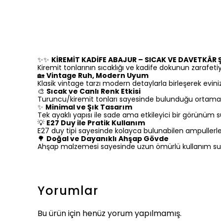
✨✨
KİREMİT KADİFE ABAJUR – SICAK VE DAVETKÂR Ş
Kiremit tonlarının sıcaklığı ve kadife dokunun zarafe
🏡
Vintage Ruh, Modern Uyum
Klasik vintage tarzı modern detaylarla birleşerek eviniz
🎨
Sıcak ve Canlı Renk Etkisi
Turuncu/kiremit tonları sayesinde bulunduğu ortama s
✨
Minimal ve Şık Tasarım
Tek ayaklı yapısı ile sade ama etkileyici bir görünüm 
💡
E27 Duy ile Pratik Kullanım
E27 duy tipi sayesinde kolayca bulunabilen ampullerle 
🌳
Doğal ve Dayanıklı Ahşap Gövde
Ahşap malzemesi sayesinde uzun ömürlü kullanım sunar
Yorumlar
Bu ürün için henüz yorum yapılmamış.