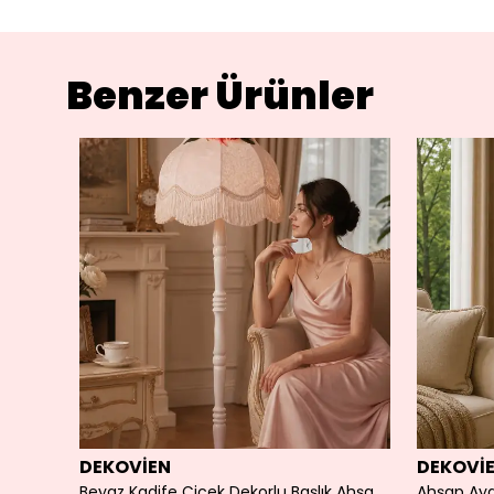
Benzer Ürünler
DEKOVİEN
DEKOVİ
k
Beyaz Kadife Çiçek Dekorlu Başlık Ahşap Doğal Beyaz Ayaklı Klasik Model Lambader