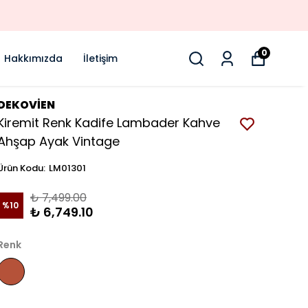
0
Hakkımızda
İletişim
DEKOVİEN
Kiremit Renk Kadife Lambader Kahve
Ahşap Ayak Vintage
Ürün Kodu
:
LM01301
₺ 7,499.00
%
10
₺ 6,749.10
Renk