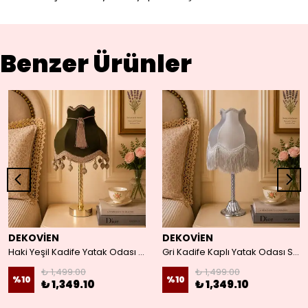
Benzer Ürünler
DEKOVİEN
DEKOVİEN
Haki Yeşil Kadife Yatak Odası Salon Için Vintage Abajur
Gri Kadife Kaplı Yatak Odası Salon Için Gümüş Ayak Vintage Abajur
₺ 1,499.00
₺ 1,499.00
%
10
%
10
₺ 1,349.10
₺ 1,349.10