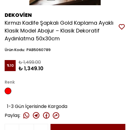
DEKOVİEN
Kırmızı Kadife Şapkalı Gold Kaplama Ayaklı
Klasik Model Abajur – Klasik Dekoratif
Aydınlatma 50x30cm
Ürün Kodu
:
PAB5060789
₺ 1,499.00
%
10
₺ 1,349.10
Renk
1-3 Gün İçerisinde Kargoda
Paylaş
: