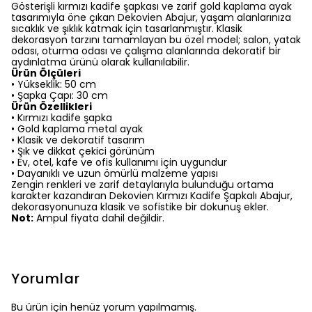
Gösterişli kırmızı kadife şapkası ve zarif gold kaplama ayak
tasarımıyla öne çıkan Dekovien Abajur, yaşam alanlarınıza
sıcaklık ve şıklık katmak için tasarlanmıştır. Klasik
dekorasyon tarzını tamamlayan bu özel model; salon, yatak
odası, oturma odası ve çalışma alanlarında dekoratif bir
aydınlatma ürünü olarak kullanılabilir.
Ürün Ölçüleri
• Yükseklik: 50 cm
• Şapka Çapı: 30 cm
Ürün Özellikleri
• Kırmızı kadife şapka
• Gold kaplama metal ayak
• Klasik ve dekoratif tasarım
• Şık ve dikkat çekici görünüm
• Ev, otel, kafe ve ofis kullanımı için uygundur
• Dayanıklı ve uzun ömürlü malzeme yapısı
Zengin renkleri ve zarif detaylarıyla bulunduğu ortama
karakter kazandıran Dekovien Kırmızı Kadife Şapkalı Abajur,
dekorasyonunuza klasik ve sofistike bir dokunuş ekler.
Not:
Ampul fiyata dahil değildir.
Yorumlar
Bu ürün için henüz yorum yapılmamış.