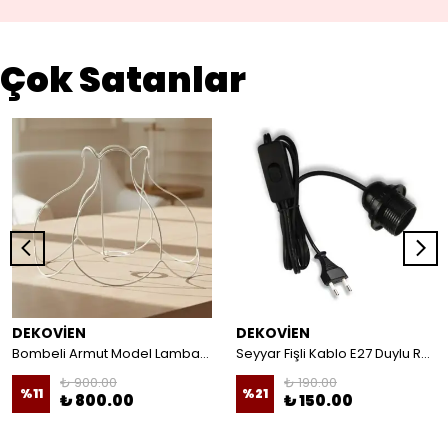
Çok Satanlar
DEKOVİEN
DEKOVİEN
Bombeli Armut Model Lambader Teli Galvaniz
Seyyar Fişli Kablo E27 Duylu Rondelalı Anahtarlı Kablo Arapuarlı Abajur Kablo
₺ 900.00
₺ 190.00
%
11
%
21
₺ 800.00
₺ 150.00