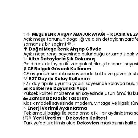
✨✨
MEŞE RENK AHŞAP ABAJUR AYAĞI – KLASİK VE Z
Açık meşe tonunun doğallığı ve altın detayların zarafet
zamansız bir seçim! 🤎✨
🌳
Doğal Meşe Renk Ahşap Gövde
Açık meşe rengi sayesinde bulunduğu ortama sıcak ve
✨
Altın Detaylarla Şık Dokunuş
Gold renk detayları ile zenginleştirilmiş tasarımı sayesi
🔒
CE Belgeli Güvenli Kullanım
CE uygunluk sertifikası sayesinde kalite ve güvenlik st
💡
E27 Duy ile Kolay Kullanım
E27 duy tipi ile uyumlu yapısı sayesinde kolayca bulunab
🛋️
Kaliteli ve Dayanıklı Yapı
Yüksek kaliteli malzemeleri sayesinde uzun ömürlü ku
🏡
Zamansız Klasik Tasarım
Klasik modeli sayesinde modern, vintage ve klasik tü
⚡
Enerji Verimli Aydınlatma
Tek ampul başlığı ile sade ama etkili bir aydınlatma sa
🇹🇷
Yerli Üretim – Dekovien Kalitesi
Türkiye’de üretilmiş olup
Dekovien
markasının kalite s