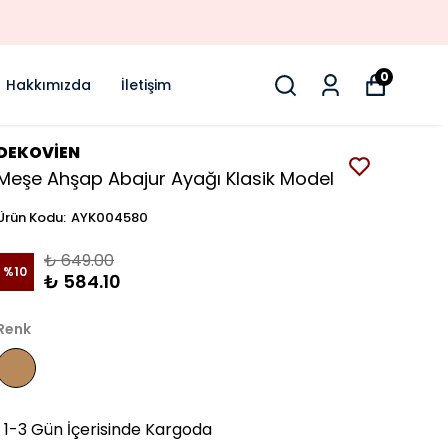
0
Hakkımızda
İletişim
DEKOVİEN
Meşe Ahşap Abajur Ayağı Klasik Model
Ürün Kodu
:
AYK004580
₺ 649.00
%
10
₺ 584.10
Renk
1-3 Gün İçerisinde Kargoda