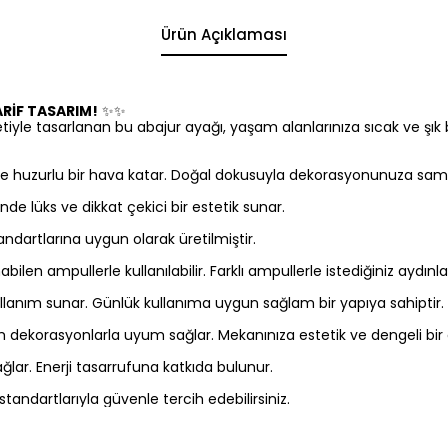
Ürün Açıklaması
ARİF TASARIM!
✨✨
iyle tasarlanan bu abajur ayağı, yaşam alanlarınıza sıcak ve şık bi
 huzurlu bir hava katar. Doğal dokusuyla dekorasyonunuza sami
nde lüks ve dikkat çekici bir estetik sunar.
andartlarına uygun olarak üretilmiştir.
ilen ampullerle kullanılabilir. Farklı ampullerle istediğiniz aydınl
llanım sunar. Günlük kullanıma uygun sağlam bir yapıya sahiptir.
m dekorasyonlarla uyum sağlar. Mekanınıza estetik ve dengeli bir
ğlar. Enerji tasarrufuna katkıda bulunur.
tandartlarıyla güvenle tercih edebilirsiniz.