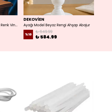
DEKOVİEN
DEKO
İncili Abajur Ayağı Model Beyaz Renk Vintage Model
Ayağı Model Beyaz Rengi Ahşap Abajur
₺ 649.99
%
10
%
10
₺ 584.99