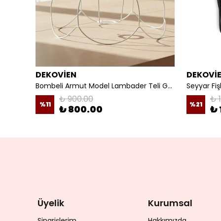
DEKOVİEN
DEKOVİ
Mürdüm Kadife 3D Çiçek Dekorlu Gece Lambası Abajur
Bombeli Armut Model Lambader Teli Galvaniz
₺ 900.00
₺ 
%
11
%
21
₺ 800.00
₺ 
Üyelik
Kurumsal
Siparişlerim
Hakkımızda