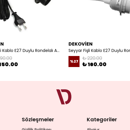
EN
DEKOVİEN
Seyyar Fişli Kablo E27 Duylu Rondelalı Anahtarlı Kablo Arapuarlı Abajur Kablo
190.00
₺ 220.00
%
27
150.00
₺ 160.00
Sözleşmeler
Kategoriler
Gizlilik Politikası
Abajur