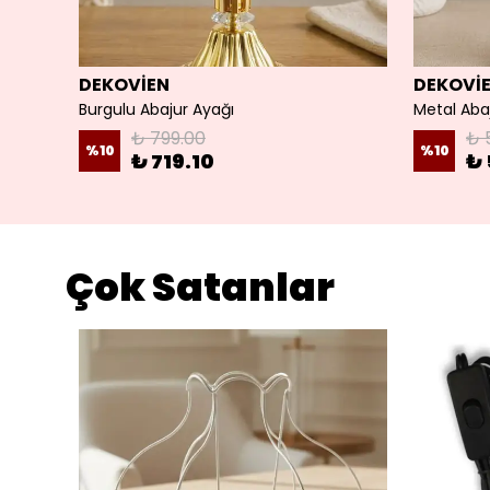
DEKOVİEN
DEKOVİ
Burgulu Abajur Ayağı
Metal Abaj
₺ 799.00
₺ 
%
10
%
10
₺ 719.10
₺ 
Çok Satanlar