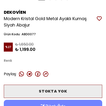
DEKOVİEN
Modern Kristal Gold Metal Ayaklı Kumaş
Siyah Abajur
Ürün Kodu
:
ABD0077
₺ 1,650.00
%
27
₺ 1,199.00
Renk
Paylaş
:
STOKTA YOK