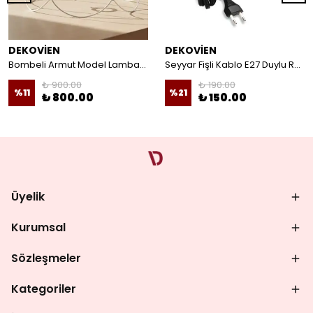
DEKOVİEN
DEKOVİEN
Bombeli Armut Model Lambader Teli Galvaniz
Seyyar Fişli Kablo E27 Duylu Rondelalı Anahtarlı Kablo Arapuarlı Abajur Kablo
₺ 900.00
₺ 190.00
%
11
%
21
₺ 800.00
₺ 150.00
Üyelik
Kurumsal
Sözleşmeler
Kategoriler