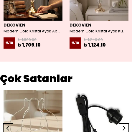
DEKOVİEN
DEKOVİEN
Modern Gold Kristal Ayak Abajur Siyah Renk Şapkası Adal Model
Modern Gold Kristal Ayak Kumaş Vizon Abajur
₺ 1,899.00
₺ 1,249.00
%
10
%
10
₺ 1,709.10
₺ 1,124.10
Çok Satanlar