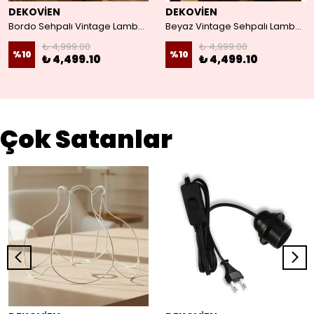
DEKOVİEN
DEKOVİEN
Bordo Sehpalı Vintage Lambader
Beyaz Vintage Sehpalı Lambader
₺ 4,999.00
₺ 4,999.00
%
10
%
10
₺ 4,499.10
₺ 4,499.10
Çok Satanlar