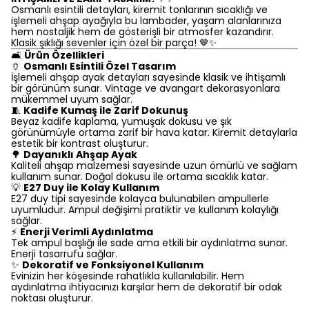
Osmanlı esintili detayları, kiremit tonlarının sıcaklığı ve
işlemeli ahşap ayağıyla bu lambader, yaşam alanlarınıza
hem nostaljik hem de gösterişli bir atmosfer kazandırır.
Klasik şıklığı sevenler için özel bir parça! 🤎✨
🛋️
Ürün Özellikleri
🏺
Osmanlı Esintili Özel Tasarım
İşlemeli ahşap ayak detayları sayesinde klasik ve ihtişamlı
bir görünüm sunar. Vintage ve avangart dekorasyonlara
mükemmel uyum sağlar.
🧵
Kadife Kumaş ile Zarif Dokunuş
Beyaz kadife kaplama, yumuşak dokusu ve şık
görünümüyle ortama zarif bir hava katar. Kiremit detaylarla
estetik bir kontrast oluşturur.
🌳
Dayanıklı Ahşap Ayak
Kaliteli ahşap malzemesi sayesinde uzun ömürlü ve sağlam
kullanım sunar. Doğal dokusu ile ortama sıcaklık katar.
💡
E27 Duy ile Kolay Kullanım
E27 duy tipi sayesinde kolayca bulunabilen ampullerle
uyumludur. Ampul değişimi pratiktir ve kullanım kolaylığı
sağlar.
⚡
Enerji Verimli Aydınlatma
Tek ampul başlığı ile sade ama etkili bir aydınlatma sunar.
Enerji tasarrufu sağlar.
✨
Dekoratif ve Fonksiyonel Kullanım
Evinizin her köşesinde rahatlıkla kullanılabilir. Hem
aydınlatma ihtiyacınızı karşılar hem de dekoratif bir odak
noktası oluşturur.