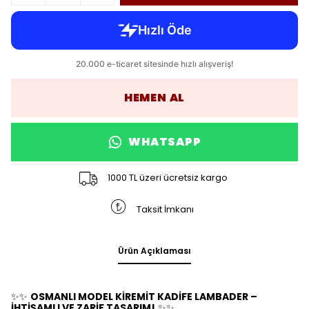
HEMEN AL
WHATSAPP
1000 TL üzeri ücretsiz kargo
Taksit İmkanı
Ürün Açıklaması
✨✨
OSMANLI MODEL KİREMİT KADİFE LAMBADER –
İHTİŞAMLI VE ZARİF TASARIM!
✨✨