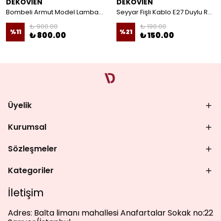
DEKOVİEN
DEKOVİEN
Bombeli Armut Model Lambader Teli Galvaniz
Seyyar Fişli Kablo E27 Duylu Rondelalı Anahtarlı Kablo Arapuarlı Abajur Kablo
₺ 900.00
₺ 190.00
%
11
%
21
₺ 800.00
₺ 150.00
Üyelik
Kurumsal
Sözleşmeler
Kategoriler
İletişim
Adres:
Balta limanı mahallesi Anafartalar Sokak no:22