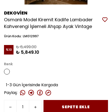
DEKOVİEN
Osmanlı Model Kiremit Kadife Lambader
Kahverengi İşlemeli Ahşap Ayak Vintage
Ürün Kodu
:
LM012997
₺ 6,499.00
%
10
₺ 5,849.10
Renk
1-3 Gün İçerisinde Kargoda
Paylaş
:
SEPETE EKLE