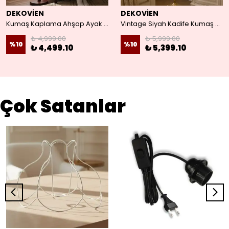
DEKOVİEN
DEKOVİEN
Kumaş Kaplama Ahşap Ayak Lambader Vizon Çiçek Süsleme
Vintage Siyah Kadife Kumaş Kaplama Lambader Gold Metal Ayak
₺ 4,999.00
₺ 5,999.00
%
10
%
10
₺ 4,499.10
₺ 5,399.10
Çok Satanlar