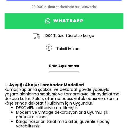
WHATSAPP
1000 TL üzeri ücretsiz kargo
Taksit İmkanı
Ürün Açıklaması
✨
Ayışığı Abajur Lambader Modelleri
Kumaş kaplama şapkası ve dekoratif gövde yapısıyla
yaşam alanlarına sıcak, şık ve tamamlayıcı bir aydınlatma
dokusu katar. Salon, oturma odası, yatak odası ve okuma
köşelerinde dekoratif kullanım için uygundur.
DEKOVIEN kalitesiyle üretilmiştir.
Modern ve vintage dekorasyonlarla uyumlu şık
görünüm sunar.
Kargo hasarları tarafımıza aittir, güvenle sipariş
verebilirsiniz.