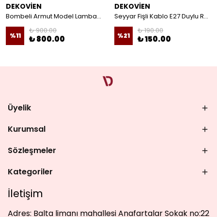
DEKOVİEN
DEKOVİEN
Bombeli Armut Model Lambader Teli Galvaniz
Seyyar Fişli Kablo E27 Duylu Rondelalı Anahtarlı Kablo Arapuarlı Abajur Kablo
₺ 900.00
₺ 190.00
%
11
%
21
₺ 800.00
₺ 150.00
Üyelik
Kurumsal
Sözleşmeler
Kategoriler
İletişim
Adres:
Balta limanı mahallesi Anafartalar Sokak no:22