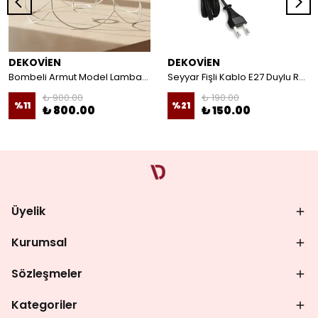
DEKOVİEN
DEKOVİEN
Bombeli Armut Model Lambader Teli Galvaniz
Seyyar Fişli Kablo E27 Duylu Rondelalı Anahtarlı Kablo Arapuarlı Abajur Kablo
₺ 900.00
₺ 190.00
%
11
%
21
₺ 800.00
₺ 150.00
Üyelik
Kurumsal
Sözleşmeler
Kategoriler