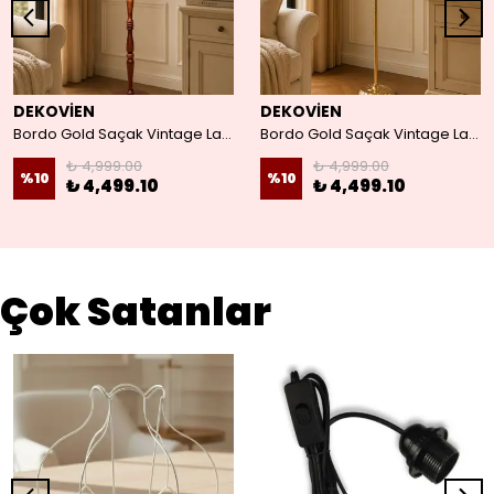
DEKOVİEN
DEKOVİEN
Bordo Gold Saçak Vintage Lambader Kumaş Kaplama Kahverengi Ahşap Ayak
Bordo Gold Saçak Vintage Lambader Kumaş Kaplama Gold Metal Ayak
₺ 4,999.00
₺ 4,999.00
%
10
%
10
₺ 4,499.10
₺ 4,499.10
Çok Satanlar