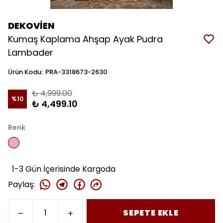
DEKOVİEN
Kumaş Kaplama Ahşap Ayak Pudra
Lambader
Ürün Kodu
:
PRA-3318673-2630
₺ 4,999.00
%
10
₺ 4,499.10
Renk
1-3 Gün İçerisinde Kargoda
Paylaş
:
SEPETE EKLE