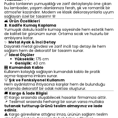
Pudra tonlarının yumuşaklığı ve zarif detaylarıyla öne çıkan
bu lambader, yaşam alanlarınıza ferah, şık ve romantik bir
atmosfer kazandırır. Modern ve klasik dekorasyonlarla uyum
sağlayan özel bir tasarım! 🌸
🛋️
Ürün Özellikleri
🧵
Kadife Kumaş Kaplama
Yumuşak dokulu kadife kumaşı sayesinde hem estetik hem
de kaliteli bir görünüm sunar. Ortama sıcak ve huzurlu bir
ambiyans katar.
✨
Metal Ayak & İnci Detay
Dayanıklı metal gövdesi ve zarif incili top detayı ile hem
sağlam hem de dekoratif bir tasarım sunar.
📏
İdeal Ölçüler
Yükseklik:
175 cm
Genişlik:
40 cm
🎛️
Kumandalı Kablo
Kullanım kolaylığı sağlayan kumandalı kablo ile pratik
açma-kapama imkanı sunar.
💡
Şık ve Fonksiyonel Kullanım
Hem aydınlatma ihtiyacınızı karşılar hem de bulunduğu
ortamda dekoratif bir odak noktası oluşturur.
🚚
Kargo & İade Bilgisi
📦 Kargo sırasında oluşabilecek hasarlar firmamıza aittir.
📌 Teslimat sırasında herhangi bir sorun varsa mutlaka
tutanak tutturup ürünü teslim almayınız ve iade
ediniz.
⚠️ Kargo görevlisine attığınız imza, ürünün sağlam teslim