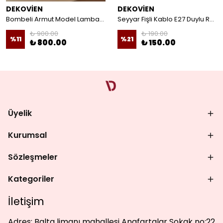
DEKOVİEN
DEKOVİEN
Bombeli Armut Model Lambader Teli Galvaniz
Seyyar Fişli Kablo E27 Duylu Rondelalı Anahtarlı Kablo Arapuarlı Abajur Kablo
₺ 900.00
₺ 190.00
%
11
%
21
₺ 800.00
₺ 150.00
Üyelik
Kurumsal
Sözleşmeler
Kategoriler
İletişim
Adres:
Balta limanı mahallesi Anafartalar Sokak no:22