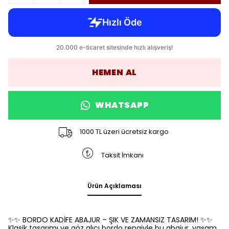
HEMEN AL
WHATSAPP
1000 TL üzeri ücretsiz kargo
Taksit İmkanı
Ürün Açıklaması
✨✨ BORDO KADİFE ABAJUR – ŞIK VE ZAMANSIZ TASARIM! ✨✨
Klasik tasarımı ve göz alıcı bordo rengiyle bu abajur, yaşam