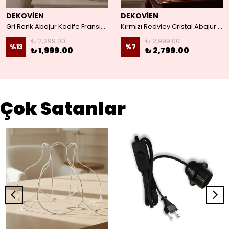
DEKOVİEN
DEKOVİEN
Gri Renk Abajur Kadife Fransız Dantel Süsleme Yatak Odası Gümüş Kristal Ayak Vintage
Kırmızı Redviev Cristal Abajur Broşlu Başlık Kristal Metal Ayaklı Klasik Model Abajur
₺ 2,299.00
₺ 2,999.00
%
13
%
7
₺ 1,999.00
₺ 2,799.00
Çok Satanlar