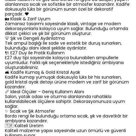
alanlarınıza sıcak ve sofistike bir atmosfer kazandırır. Kadife
dokusuyla lüks bir görünüm sunan özel bir dekoratif
parçadır. ❤️
🏡 Klasik & Zarif Uyum
Zamansız tasarımı sayesinde klasik, vintage ve modern
dekorasyonlarla kolayca uyum sağlar. Bulunduğu ortamda
dikkat çekici ve şık bir görünüm oluşturur.
💡 Şık ve Dengeli Aydınlatma
Tek ampul başlığı ile sade ve estetik bir duruş sunarken,
bulunduğu alanı ideal şekilde aydınlatır.
🔌 E27 Duy ile Pratik Kullanım
E27 duy tipi sayesinde kolayca bulunabilen ampullerle
uyumludur. Farklı ışık seçenekleriyle istediğiniz ambiyansı
oluşturabilirsiniz.
🛋️ Kadife Kumaş & Gold Kristal Ayak
Kadife kumaşı yumuşak dokusuyla lüks bir his sunarken,
gold kristal ayak detayı ürüne modern ve zarif bir görünüm
kazandırır.
📏 İdeal Ölçüler – Geniş Kullanım Alanı
Salon, yatak odası ve oturma alanlarında rahatlıkla
kullanılabilecek ölçülere sahiptir. Dekorasyonunuza uyum
sağlar.
✨ Sıcak ve Şık Atmosfer
Bordo rengi ile bulunduğu ortama sıcak, şık ve davetkâr bir
ambiyans kazandırır.
🇹🇷 Kaliteli Üretim
Kaliteli malzeme yapısı sayesinde uzun ömürlü ve güvenli
kullanım sunar.