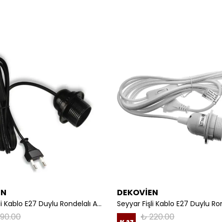
EN
DEKOVİEN
Seyyar Fişli Kablo E27 Duylu Rondelalı Anahtarlı Kablo Arapuarlı Abajur Kablo
190.00
₺ 220.00