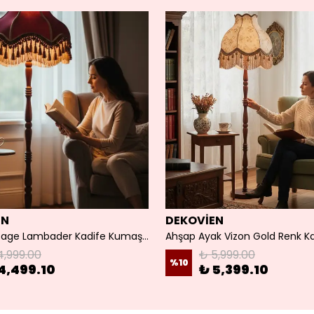
EN
DEKOVİEN
Bordo Vintage Lambader Kadife Kumaş Kaplama Ahşap Ayaklı
4,999.00
₺ 5,999.00
%
10
4,499.10
₺ 5,399.10