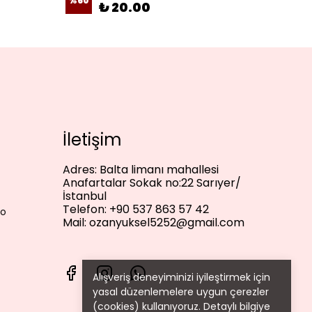
%
60
%
33
₺ 20.00
İletişim
Adres:
Balta limanı mahallesi
Anafartalar Sokak no:22 Sarıyer/
İstanbul
Telefon:
+90 537 863 57 42
lo
Mail:
ozanyuksel5252@gmail.com
Alışveriş deneyiminizi iyileştirmek için
yasal düzenlemelere uygun çerezler
(cookies) kullanıyoruz. Detaylı bilgiye