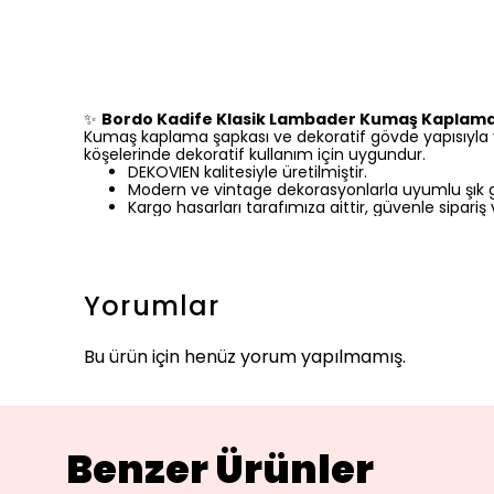
✨
Bordo Kadife Klasik Lambader Kumaş Kaplama
Kumaş kaplama şapkası ve dekoratif gövde yapısıyla 
köşelerinde dekoratif kullanım için uygundur.
DEKOVIEN kalitesiyle üretilmiştir.
Modern ve vintage dekorasyonlarla uyumlu şık
Kargo hasarları tarafımıza aittir, güvenle sipariş v
Yorumlar
Bu ürün için henüz yorum yapılmamış.
Benzer Ürünler