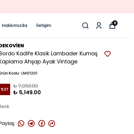
0
Hakkımızda
İletişim
DEKOVİEN
Bordo Kadife Klasik Lambader Kumaş
Kaplama Ahşap Ayak Vintage
Ürün Kodu
:
LM01201
₺ 7,050.00
%
27
₺ 5,149.00
Renk
Paylaş
: