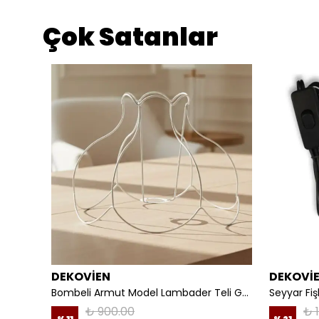
Çok Satanlar
DEKOVİEN
DEKOVİ
Mürdüm Kadife 3D Çiçek Dekorlu Gece Lambası Abajur
Bombeli Armut Model Lambader Teli Galvaniz
₺ 900.00
₺ 