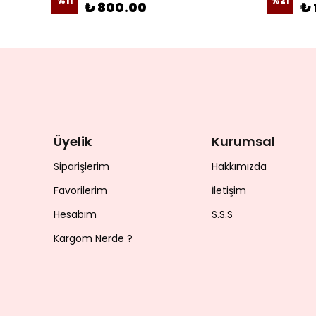
%
11
%
21
₺ 800.00
₺ 
Üyelik
Kurumsal
Siparişlerim
Hakkımızda
Favorilerim
İletişim
Hesabım
S.S.S
Kargom Nerde ?