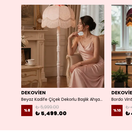
DEKOVİEN
DEKOVİ
Ayışığı Abajur Lambader Modelleri Lambader Takımı
Beyaz Kadife Çiçek Dekorlu Başlık Ahşap Doğal Beyaz Ayaklı Klasik Model Lambader
₺ 5,999.00
₺ 
%
8
%
10
₺ 5,499.00
₺ 