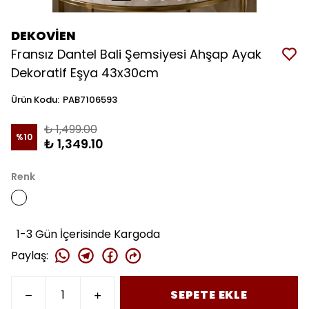
DEKOVİEN
Fransız Dantel Bali Şemsiyesi Ahşap Ayak
Dekoratif Eşya 43x30cm
Ürün Kodu
:
PAB7106593
₺ 1,499.00
%
10
₺ 1,349.10
Renk
1-3 Gün İçerisinde Kargoda
Paylaş
:
SEPETE EKLE