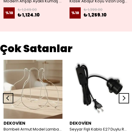
Modern Ahşap Ayaklı Kumaş Pembe Abajur
Klasik Abajur Koyu Vizon Doğal Ahşap Ayak
₺ 1,249.00
₺ 1,399.00
%
10
%
10
₺ 1,124.10
₺ 1,259.10
Çok Satanlar
DEKOVİEN
DEKOVİEN
Bombeli Armut Model Lambader Teli Galvaniz
Seyyar Fişli Kablo E27 Duylu Rondelalı Anahtarlı Kablo Arapuarlı Abajur Kablo