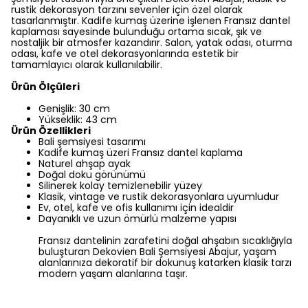
rustik dekorasyon tarzını sevenler için özel olarak
tasarlanmıştır. Kadife kumaş üzerine işlenen Fransız dantel
kaplaması sayesinde bulunduğu ortama sıcak, şık ve
nostaljik bir atmosfer kazandırır. Salon, yatak odası, oturma
odası, kafe ve otel dekorasyonlarında estetik bir
tamamlayıcı olarak kullanılabilir.
Ürün Ölçüleri
Genişlik: 30 cm
Yükseklik: 43 cm
Ürün Özellikleri
Bali şemsiyesi tasarımı
Kadife kumaş üzeri Fransız dantel kaplama
Naturel ahşap ayak
Doğal doku görünümü
Silinerek kolay temizlenebilir yüzey
Klasik, vintage ve rustik dekorasyonlara uyumludur
Ev, otel, kafe ve ofis kullanımı için idealdir
Dayanıklı ve uzun ömürlü malzeme yapısı
Fransız dantelinin zarafetini doğal ahşabın sıcaklığıyla
buluşturan Dekovien Bali Şemsiyesi Abajur, yaşam
alanlarınıza dekoratif bir dokunuş katarken klasik tarzı
modern yaşam alanlarına taşır.