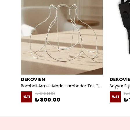
DEKOVİEN
DEKOVİ
Mürdüm Kadife 3D Çiçek Dekorlu Gece Lambası Abajur
Bombeli Armut Model Lambader Teli Galvaniz
₺ 900.00
₺ 
%
11
%
21
₺ 800.00
₺ 