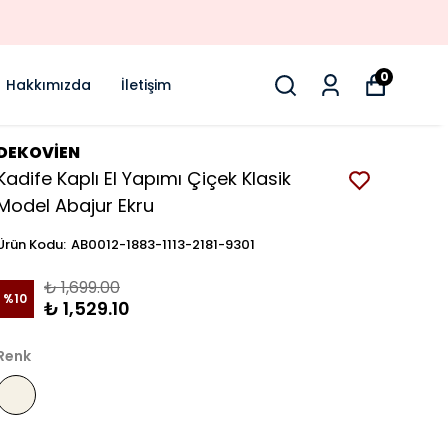
0
Hakkımızda
İletişim
DEKOVİEN
Kadife Kaplı El Yapımı Çiçek Klasik
Model Abajur Ekru
Ürün Kodu
:
AB0012-1883-1113-2181-9301
₺ 1,699.00
%
10
₺ 1,529.10
Renk