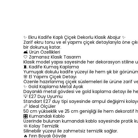
✨ Ekru Kadife Kaplı Çiçek Dekorlu Klasik Abajur ✨
Zarif ekru tonu ve el yapımı çiçek detaylarıyla öne çı
bir dokunuş katar.
🛋️ Ürün Özellikleri
🤍 Zamansız Klasik Tasarım
Klasik model yapısı sayesinde her dekorasyon stiline 
🧵 Kadife Kumaş Kaplama
Yumuşak dokulu kadife yüzeyi ile hem şık bir görünüm 
🌸 El Yapımı Çiçek Detayı
Özenle hazırlanmış çiçek süslemeleri ile ürüne zarif ve d
✨ Gold Kaplama Metal Ayak
Dayanıklı metal gövdesi ve gold kaplama detayı ile h
💡 E27 Duy Uyumu
Standart E27 duy tipi sayesinde ampul değişimi kolay
📏 İdeal Ölçüler
50 cm yükseklik ve 25 cm genişliği ile hem dekoratif he
🎛️ Kumandalı Kablo
Üzerinde bulunan kumandalı kablo sayesinde pratik ku
🧼 Kolay Temizlik
Silinebilir yüzeyi ile zahmetsiz temizlik sağlar.
🔥 Fırın Boyalı Gövde