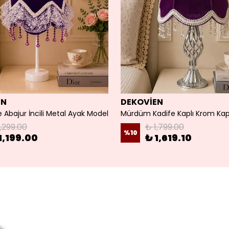
EN
DEKOVİEN
 Abajur İncili Metal Ayak Model
1,299.00
₺ 1,799.00
%
10
1,199.00
₺ 1,619.10