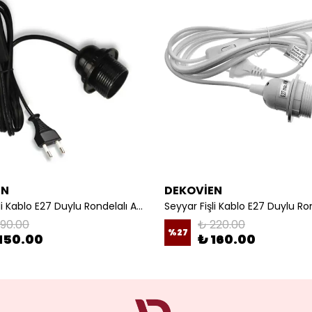
EN
DEKOVİEN
Seyyar Fişli Kablo E27 Duylu Rondelalı Anahtarlı Kablo Arapuarlı Abajur Kablo
190.00
₺ 220.00
%
27
150.00
₺ 160.00