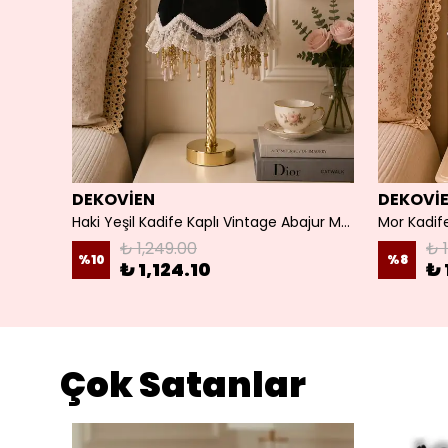
DEKOVİEN
DEKOVİ
Fransız Dantel Koyu Füme Kadife Kumaş Klasik Abajur
Haki Yeşil Kadife Kaplı Vintage Abajur Metal Ayak
Mor Kadife
₺ 1,249.00
₺ 
%
10
%
8
₺ 1,124.10
₺ 
Çok Satanlar