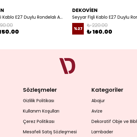
EN
DEKOVİEN
Seyyar Fişli Kablo E27 Duylu Rondelalı Anahtarlı Kablo Arapuarlı Abajur Kablo
190.00
₺ 220.00
%
27
150.00
₺ 160.00
Sözleşmeler
Kategoriler
Gizlilik Politikası
Abajur
Kullanım Koşulları
Avize
Çerez Politikası
Dekoratif Obje ve Bib
Mesafeli Satış Sözleşmesi
Lambader