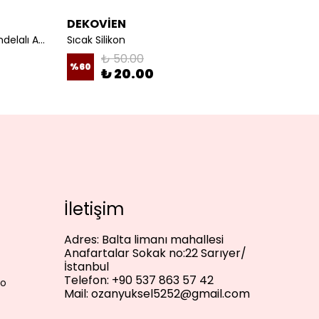
DEKOVİEN
DEKO
Seyyar Fişli Kablo E27 Duylu Rondelalı Anahtarlı Kablo Arapuarlı Abajur Kablo Beyaz
Sıcak Silikon
₺ 50.00
%
60
%
33
₺ 20.00
İletişim
Adres:
Balta limanı mahallesi
Anafartalar Sokak no:22 Sarıyer/
İstanbul
Telefon:
+90 537 863 57 42
lo
Mail:
ozanyuksel5252@gmail.com