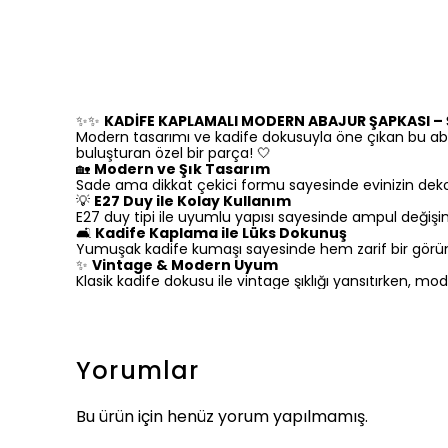
✨✨
KADİFE KAPLAMALI MODERN ABAJUR ŞAPKASI – Ş
Modern tasarımı ve kadife dokusuyla öne çıkan bu aba
buluşturan özel bir parça! 🤍
🏡
Modern ve Şık Tasarım
Sade ama dikkat çekici formu sayesinde evinizin dekor
💡
E27 Duy ile Kolay Kullanım
E27 duy tipi ile uyumlu yapısı sayesinde ampul değişimi
🛋️
Kadife Kaplama ile Lüks Dokunuş
Yumuşak kadife kumaşı sayesinde hem zarif bir görün
✨
Vintage & Modern Uyum
Klasik kadife dokusu ile vintage şıklığı yansıtırke
Yorumlar
Bu ürün için henüz yorum yapılmamış.