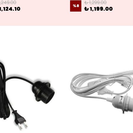
1,249.00
₺ 1,299.00
%
8
1,124.10
₺ 1,199.00