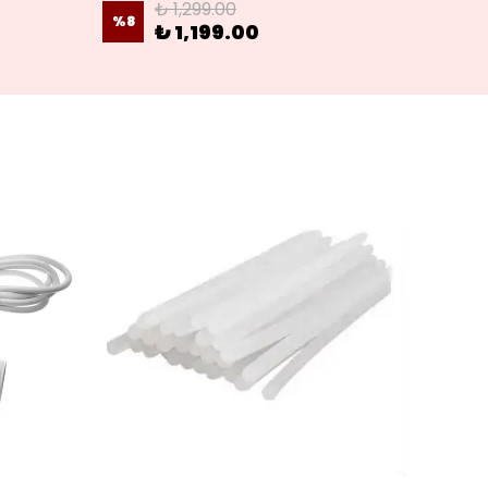
₺ 1,299.00
%
8
%
4
₺ 1,199.00