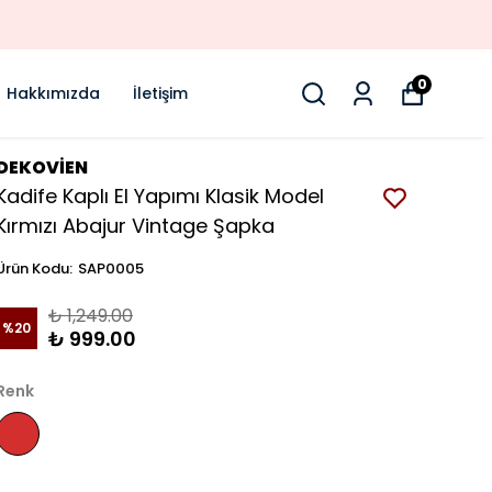
0
Hakkımızda
İletişim
DEKOVİEN
Kadife Kaplı El Yapımı Klasik Model
Kırmızı Abajur Vintage Şapka
Ürün Kodu
:
SAP0005
₺ 1,249.00
%
20
₺ 999.00
Renk