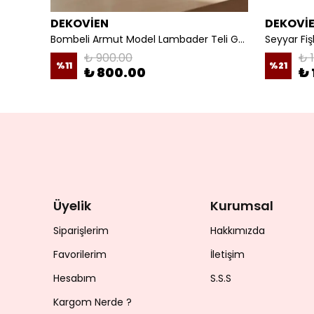
DEKOVİEN
DEKOVİ
Mürdüm Kadife 3D Çiçek Dekorlu Gece Lambası Abajur
Bombeli Armut Model Lambader Teli Galvaniz
₺ 900.00
₺ 
%
11
%
21
₺ 800.00
₺ 
Üyelik
Kurumsal
Siparişlerim
Hakkımızda
Favorilerim
İletişim
Hesabım
S.S.S
Kargom Nerde ?