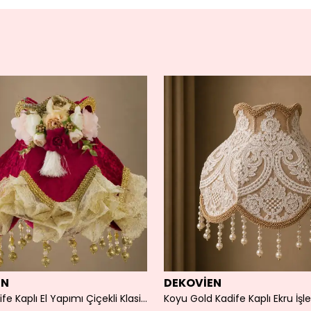
EN
DEKOVİEN
Bordo Kadife Kaplı El Yapımı Çiçekli Klasik Vintage Model Abajur Şapkası