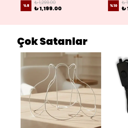
₺ 1,299.00
₺ 
%
8
%
10
₺ 1,199.00
₺ 
Çok Satanlar