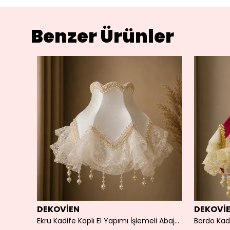
Benzer Ürünler
DEKOVİEN
DEKOVİ
Kadife Kaplı El Yapımı Klasik Model Abajur Vintage Mürdüm Şapka
Ekru Kadife Kaplı El Yapımı İşlemeli Abajur Şapkası 30cm