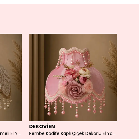
DEKOVİEN
DEKO
Koyu Gold Kadife Kaplı Ekru İşlemeli El Yapımı Abajur Şapkası
Pembe Kadife Kaplı Çiçek Dekorlu El Yapımı Abajur Şapkası