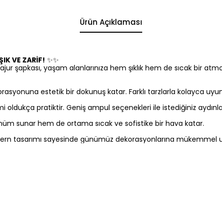
Ürün Açıklaması
IK VE ZARİF!
✨✨
jur şapkası, yaşam alanlarınıza hem şıklık hem de sıcak bir atmo
asyonuna estetik bir dokunuş katar. Farklı tarzlarla kolayca uyu
 oldukça pratiktir. Geniş ampul seçenekleri ile istediğiniz aydınla
üm sunar hem de ortama sıcak ve sofistike bir hava katar.
n, modern tasarımı sayesinde günümüz dekorasyonlarına mükemmel 