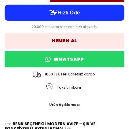
HEMEN AL
WHATSAPP
1000 TL üzeri ücretsiz kargo
Taksit İmkanı
Ürün Açıklaması
✨✨
RENK SEÇENEKLİ MODERN AVİZE – ŞIK VE
FONKSİYONEL AYDINLATMA!
✨✨