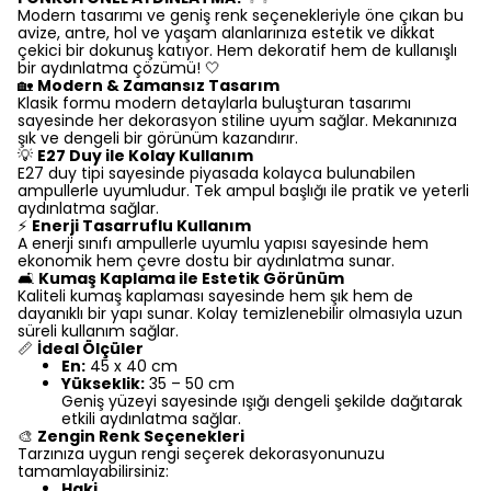
Modern tasarımı ve geniş renk seçenekleriyle öne çıkan bu
avize, antre, hol ve yaşam alanlarınıza estetik ve dikkat
çekici bir dokunuş katıyor. Hem dekoratif hem de kullanışlı
bir aydınlatma çözümü! 🤍
🏡
Modern & Zamansız Tasarım
Klasik formu modern detaylarla buluşturan tasarımı
sayesinde her dekorasyon stiline uyum sağlar. Mekanınıza
şık ve dengeli bir görünüm kazandırır.
💡
E27 Duy ile Kolay Kullanım
E27 duy tipi sayesinde piyasada kolayca bulunabilen
ampullerle uyumludur. Tek ampul başlığı ile pratik ve yeterli
aydınlatma sağlar.
⚡
Enerji Tasarruflu Kullanım
A enerji sınıfı ampullerle uyumlu yapısı sayesinde hem
ekonomik hem çevre dostu bir aydınlatma sunar.
🛋️
Kumaş Kaplama ile Estetik Görünüm
Kaliteli kumaş kaplaması sayesinde hem şık hem de
dayanıklı bir yapı sunar. Kolay temizlenebilir olmasıyla uzun
süreli kullanım sağlar.
📏
İdeal Ölçüler
En:
45 x 40 cm
Yükseklik:
35 – 50 cm
Geniş yüzeyi sayesinde ışığı dengeli şekilde dağıtarak
etkili aydınlatma sağlar.
🎨
Zengin Renk Seçenekleri
Tarzınıza uygun rengi seçerek dekorasyonunuzu
tamamlayabilirsiniz:
Haki