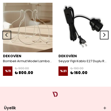
DEKOVİEN
DEKOVİEN
Bombeli Armut Model Lambader Teli Galvaniz
Seyyar Fişli Kablo E27 Duylu Rondelalı Anahtarlı Kablo Arapuarlı Abajur Kablo
₺ 900.00
₺ 190.00
%
11
%
21
₺ 800.00
₺ 150.00
Üyelik