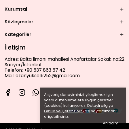
Kurumsal
Sözleşmeler
Kategoriler
İletişim
Adres:
Balta limanı mahallesi Anafartalar Sokak no:22
Sarıyer/İstanbul
Telefon:
+90 537 863 57 42
Mail:
ozanyuksel5252@gmail.com
Alışveriş deneyiminizi iyileştirmek için
yasal düzenlemelere uygun çerezler
(cookies) kullanıyoruz. Detaylı bilgiye
Gizlilik ve Çerez Politikası
sayfamızdan
erişebilirsiniz.
Anladım