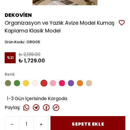
DEKOVİEN
Organizasyon ve Yazlık Avize Model Kumaş
Kaplama Klasik Model
Ürün Kodu
:
ORG05
₺ 2,199.00
%
21
₺ 1,729.00
Renk
1-3 Gün İçerisinde Kargoda
Paylaş
:
SEPETE EKLE