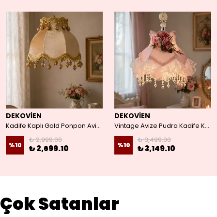
DEKOVİEN
DEKOVİEN
Kadife Kaplı Gold Ponpon Avize
Vintage Avize Pudra Kadife Kaplama İnci Askı
₺ 2,999.00
₺ 3,499.00
%
10
%
10
₺ 2,699.10
₺ 3,149.10
Çok Satanlar