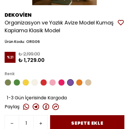
DEKOVİEN
Organizasyon ve Yazlık Avize Model Kumaş
Kaplama Klasik Model
Ürün Kodu
:
ORG06
₺ 2,199.00
%
21
₺ 1,729.00
Renk
1-3 Gün İçerisinde Kargoda
Paylaş
:
SEPETE EKLE