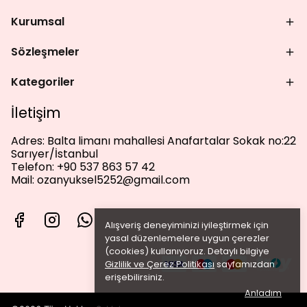
Kurumsal
Sözleşmeler
Kategoriler
İletişim
Adres:
Balta limanı mahallesi Anafartalar Sokak no:22
Sarıyer/İstanbul
Telefon:
+90 537 863 57 42
Mail:
ozanyuksel5252@gmail.com
Alışveriş deneyiminizi iyileştirmek için
yasal düzenlemelere uygun çerezler
(cookies) kullanıyoruz. Detaylı bilgiye
Gizlilik ve Çerez Politikası
sayfamızdan
erişebilirsiniz.
Anladım