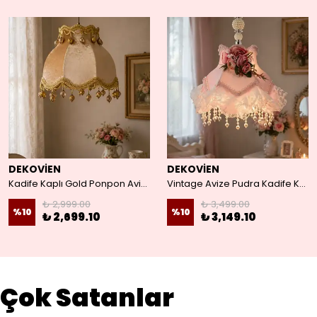
DEKOVİEN
DEKOVİEN
Kadife Kaplı Gold Ponpon Avize
Vintage Avize Pudra Kadife Kaplama İnci Askı
₺ 2,999.00
₺ 3,499.00
%
10
%
10
₺ 2,699.10
₺ 3,149.10
Çok Satanlar