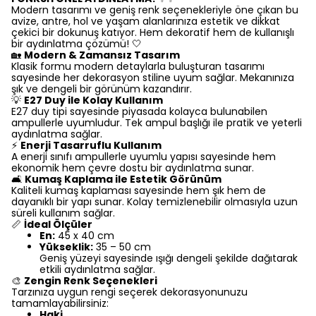
Modern tasarımı ve geniş renk seçenekleriyle öne çıkan bu
avize, antre, hol ve yaşam alanlarınıza estetik ve dikkat
çekici bir dokunuş katıyor. Hem dekoratif hem de kullanışlı
bir aydınlatma çözümü! 🤍
🏡
Modern & Zamansız Tasarım
Klasik formu modern detaylarla buluşturan tasarımı
sayesinde her dekorasyon stiline uyum sağlar. Mekanınıza
şık ve dengeli bir görünüm kazandırır.
💡
E27 Duy ile Kolay Kullanım
E27 duy tipi sayesinde piyasada kolayca bulunabilen
ampullerle uyumludur. Tek ampul başlığı ile pratik ve yeterli
aydınlatma sağlar.
⚡
Enerji Tasarruflu Kullanım
A enerji sınıfı ampullerle uyumlu yapısı sayesinde hem
ekonomik hem çevre dostu bir aydınlatma sunar.
🛋️
Kumaş Kaplama ile Estetik Görünüm
Kaliteli kumaş kaplaması sayesinde hem şık hem de
dayanıklı bir yapı sunar. Kolay temizlenebilir olmasıyla uzun
süreli kullanım sağlar.
📏
İdeal Ölçüler
En:
45 x 40 cm
Yükseklik:
35 – 50 cm
Geniş yüzeyi sayesinde ışığı dengeli şekilde dağıtarak
etkili aydınlatma sağlar.
🎨
Zengin Renk Seçenekleri
Tarzınıza uygun rengi seçerek dekorasyonunuzu
tamamlayabilirsiniz:
Haki