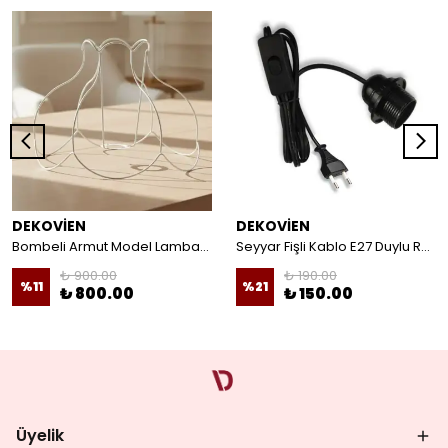
DEKOVİEN
DEKOVİEN
Bombeli Armut Model Lambader Teli Galvaniz
Seyyar Fişli Kablo E27 Duylu Rondelalı Anahtarlı Kablo Arapuarlı Abajur Kablo
₺ 900.00
₺ 190.00
%
11
%
21
₺ 800.00
₺ 150.00
Üyelik