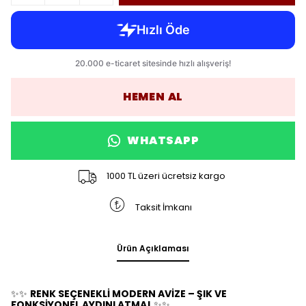
HEMEN AL
WHATSAPP
1000 TL üzeri ücretsiz kargo
Taksit İmkanı
Ürün Açıklaması
✨✨
RENK SEÇENEKLİ MODERN AVİZE – ŞIK VE
FONKSİYONEL AYDINLATMA!
✨✨