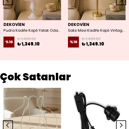
DEKOVİEN
DEKOVİEN
Pudra Kadife Kaplı Yatak Odası Salon Için Vintage Abajur
Saks Mavi Kadife Kaplı Vintage Abajur Gold Kaplama Metal Ayak İç Mekan Aydınlatma
₺ 1,499.00
₺ 1,499.00
%
10
%
10
₺ 1,349.10
₺ 1,349.10
Çok Satanlar