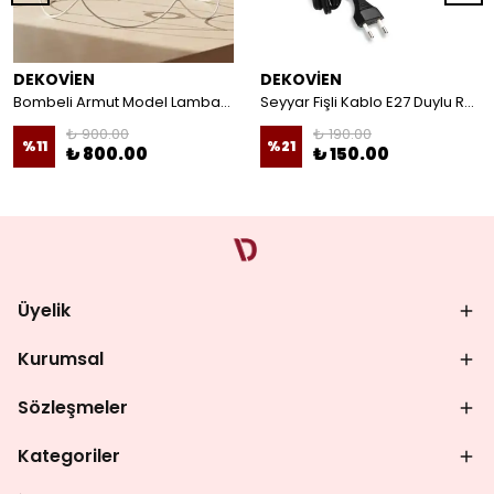
DEKOVİEN
DEKOVİEN
Bombeli Armut Model Lambader Teli Galvaniz
Seyyar Fişli Kablo E27 Duylu Rondelalı Anahtarlı Kablo Arapuarlı Abajur Kablo
₺ 900.00
₺ 190.00
%
11
%
21
₺ 800.00
₺ 150.00
Üyelik
Kurumsal
Sözleşmeler
Kategoriler