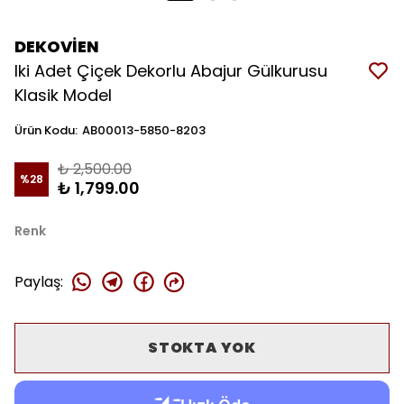
DEKOVİEN
Iki Adet Çiçek Dekorlu Abajur Gülkurusu
Klasik Model
Ürün Kodu
:
AB00013-5850-8203
₺ 2,500.00
%
28
₺ 1,799.00
Renk
Paylaş
:
STOKTA YOK