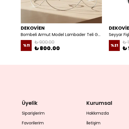
DEKOVİEN
DEKOVİ
Organizasyon ve Yazlık Avize Model Kumaş Kaplama Klasik Model - Yeşil
Bombeli Armut Model Lambader Teli Galvaniz
₺ 900.00
₺ 
%
11
%
21
₺ 800.00
₺ 
Üyelik
Kurumsal
Siparişlerim
Hakkımızda
Favorilerim
İletişim