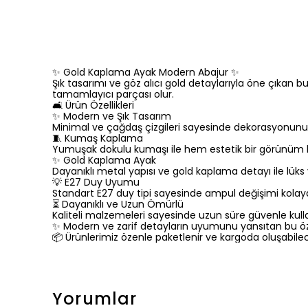
✨ Gold Kaplama Ayak Modern Abajur ✨
Şık tasarımı ve göz alıcı gold detaylarıyla öne çıkan 
tamamlayıcı parçası olur.
🛋️ Ürün Özellikleri
✨ Modern ve Şık Tasarım
Minimal ve çağdaş çizgileri sayesinde dekorasyonunu
🧵 Kumaş Kaplama
Yumuşak dokulu kumaşı ile hem estetik bir görünüm 
✨ Gold Kaplama Ayak
Dayanıklı metal yapısı ve gold kaplama detayı ile lüks
💡 E27 Duy Uyumu
Standart E27 duy tipi sayesinde ampul değişimi kolay
⏳ Dayanıklı ve Uzun Ömürlü
Kaliteli malzemeleri sayesinde uzun süre güvenle kullan
✨ Modern ve zarif detayların uyumunu yansıtan bu özel 
📦 Ürünlerimiz özenle paketlenir ve kargoda oluşabilec
Yorumlar