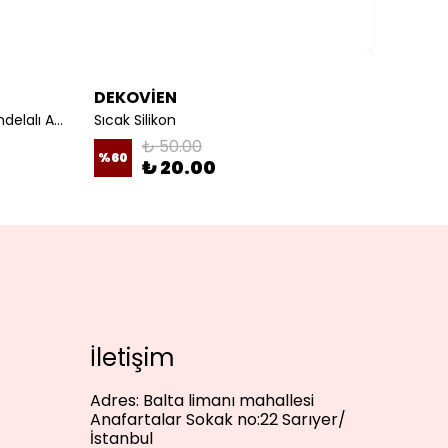
DEKOVİEN
DEKO
Seyyar Fişli Kablo E27 Duylu Rondelalı Anahtarlı Kablo Arapuarlı Abajur Kablo Beyaz
Sıcak Silikon
₺ 50.00
%
60
%
33
₺ 20.00
İletişim
Adres:
Balta limanı mahallesi
Anafartalar Sokak no:22 Sarıyer/
İstanbul