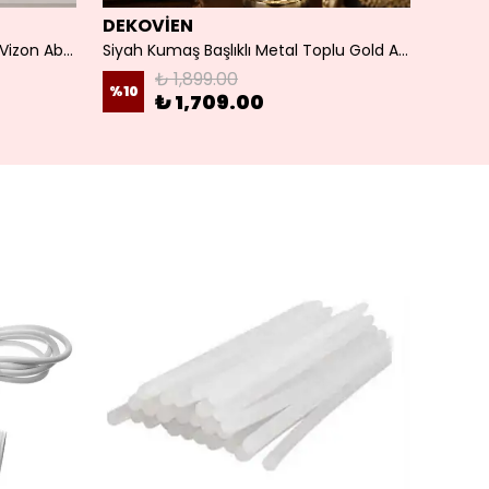
DEKOVİEN
DEKO
Modern Metal Gold Ayak Koyu Vizon Abajur
Siyah Kumaş Başlıklı Metal Toplu Gold Ayaklı Modern Abajur
₺ 1,899.00
%
10
%
10
₺ 1,709.00