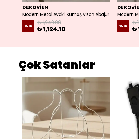
DEKOVİEN
DEKOVİ
Vizon Kumaş Başlık Gold Metal Ayaklı Modern Abajur 40x20 CM
Modern Metal Ayaklı Kumaş Vizon Abajur
₺ 1,249.00
₺ 
%
10
%
10
₺ 1,124.10
₺ 
Çok Satanlar