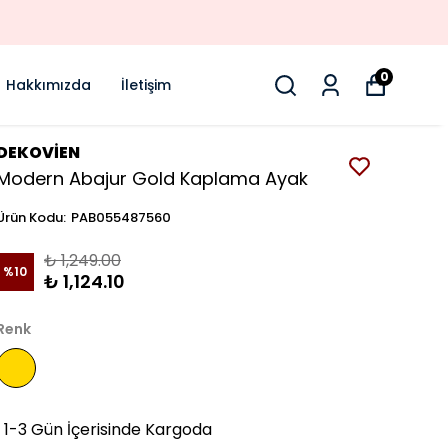
0
Hakkımızda
İletişim
DEKOVİEN
Modern Abajur Gold Kaplama Ayak
Ürün Kodu
:
PAB055487560
₺ 1,249.00
%
10
₺ 1,124.10
Renk
1-3 Gün İçerisinde Kargoda