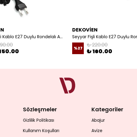
EN
DEKOVİEN
Seyyar Fişli Kablo E27 Duylu Rondelalı Anahtarlı Kablo Arapuarlı Abajur Kablo
190.00
₺ 220.00
%
27
150.00
₺ 160.00
Sözleşmeler
Kategoriler
Gizlilik Politikası
Abajur
Kullanım Koşulları
Avize