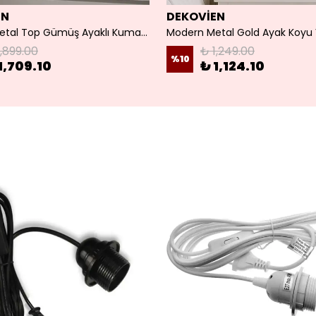
EN
DEKOVİEN
Modern Metal Top Gümüş Ayaklı Kumaş Füme Abajur
1,899.00
₺ 1,249.00
%
10
1,709.10
₺ 1,124.10