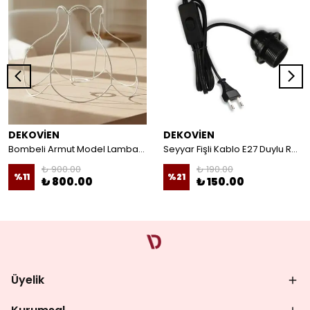
DEKOVİEN
DEKOVİEN
Bombeli Armut Model Lambader Teli Galvaniz
Seyyar Fişli Kablo E27 Duylu Rondelalı Anahtarlı Kablo Arapuarlı Abajur Kablo
₺ 900.00
₺ 190.00
%
11
%
21
₺ 800.00
₺ 150.00
Üyelik