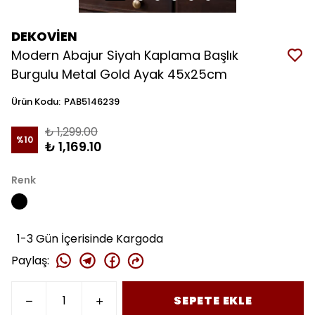
DEKOVİEN
Modern Abajur Siyah Kaplama Başlık
Burgulu Metal Gold Ayak 45x25cm
Ürün Kodu
:
PAB5146239
₺ 1,299.00
%
10
₺ 1,169.10
Renk
1-3 Gün İçerisinde Kargoda
Paylaş
:
SEPETE EKLE