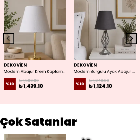
DEKOVİEN
DEKOVİEN
Modern Abajur Krem Kaplama Başlık Gold Metal Ayak 45x25 CM
Modern Burgulu Ayak Abajur Füme Renk
₺ 1,599.00
₺ 1,249.00
%
10
%
10
₺ 1,439.10
₺ 1,124.10
Çok Satanlar