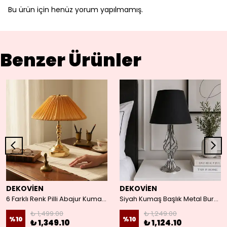
Bu ürün için henüz yorum yapılmamış.
Benzer Ürünler
DEKOVİEN
DEKOVİEN
6 Farklı Renk Pilli Abajur Kumaş Başlıklı Gold Kaplama Ayak 36x30cm
Siyah Kumaş Başlık Metal Burgulu Ayaklı Modern Abajur
₺ 1,499.00
₺ 1,249.00
%
10
%
10
₺ 1,349.10
₺ 1,124.10