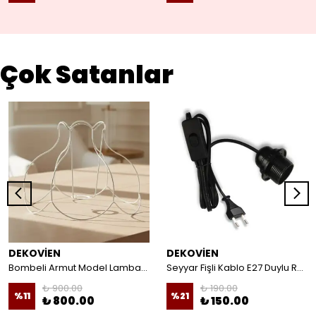
Çok Satanlar
DEKOVİEN
DEKOVİEN
Bombeli Armut Model Lambader Teli Galvaniz
Seyyar Fişli Kablo E27 Duylu Rondelalı Anahtarlı Kablo Arapuarlı Abajur Kablo
₺ 900.00
₺ 190.00
%
11
%
21
₺ 800.00
₺ 150.00