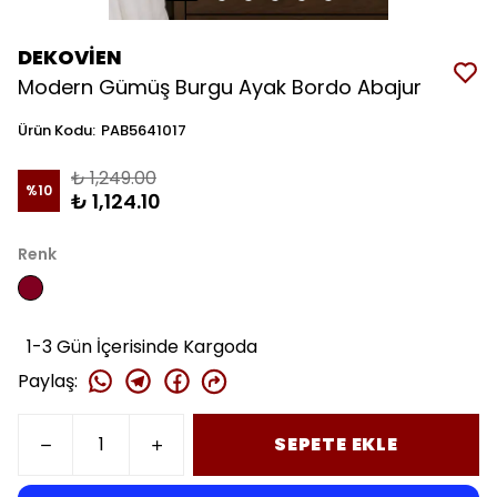
DEKOVİEN
Modern Gümüş Burgu Ayak Bordo Abajur
Ürün Kodu
:
PAB5641017
₺ 1,249.00
%
10
₺ 1,124.10
Renk
1-3 Gün İçerisinde Kargoda
Paylaş
:
SEPETE EKLE