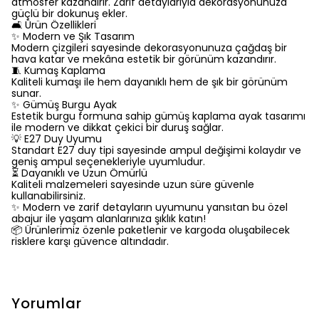
atmosfer kazandırır. Zarif detaylarıyla dekorasyonunuza
güçlü bir dokunuş ekler.
🛋️ Ürün Özellikleri
✨ Modern ve Şık Tasarım
Modern çizgileri sayesinde dekorasyonunuza çağdaş bir
hava katar ve mekâna estetik bir görünüm kazandırır.
🧵 Kumaş Kaplama
Kaliteli kumaşı ile hem dayanıklı hem de şık bir görünüm
sunar.
✨ Gümüş Burgu Ayak
Estetik burgu formuna sahip gümüş kaplama ayak tasarımı
ile modern ve dikkat çekici bir duruş sağlar.
💡 E27 Duy Uyumu
Standart E27 duy tipi sayesinde ampul değişimi kolaydır ve
geniş ampul seçenekleriyle uyumludur.
⏳ Dayanıklı ve Uzun Ömürlü
Kaliteli malzemeleri sayesinde uzun süre güvenle
kullanabilirsiniz.
✨ Modern ve zarif detayların uyumunu yansıtan bu özel
abajur ile yaşam alanlarınıza şıklık katın!
📦 Ürünlerimiz özenle paketlenir ve kargoda oluşabilecek
risklere karşı güvence altındadır.
Yorumlar